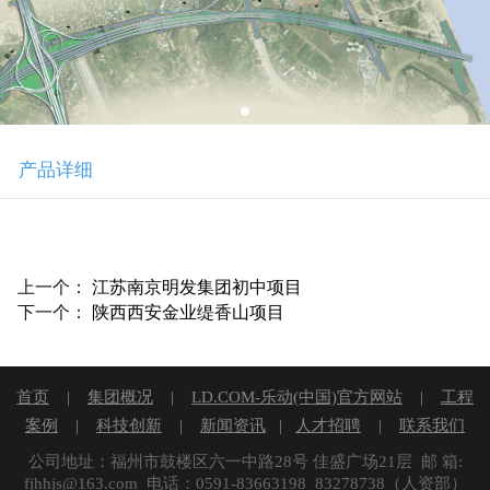
产品详细
上一个：
江苏南京明发集团初中项目
下一个：
陕西西安金业缇香山项目
首页
|
集团概况
|
LD.COM-乐动(中国)官方网站
|
工程
案例
|
科技创新
|
新闻资讯
|
人才招聘
|
联系我们
公司地址：福州市鼓楼区六一中路28号 佳盛广场21层 邮 箱:
fjhhjs@163.com 电话：0591-83663198 83278738（人资部）