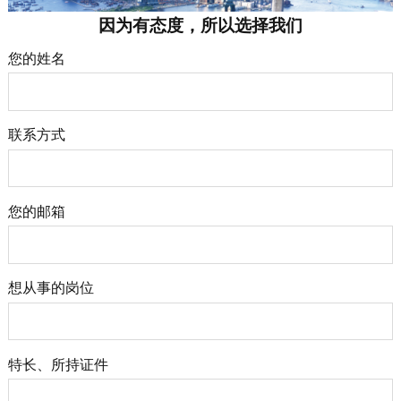
因为有态度，所以选择我们
您的姓名
联系方式
您的邮箱
想从事的岗位
特长、所持证件