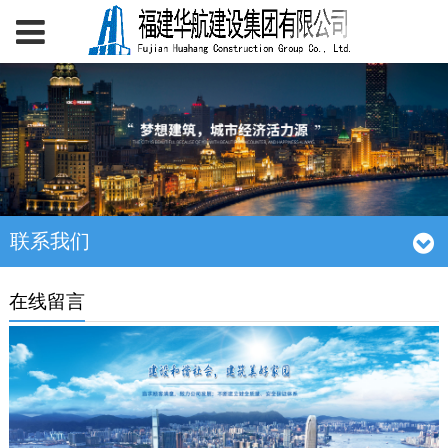
联系我们
在线留言