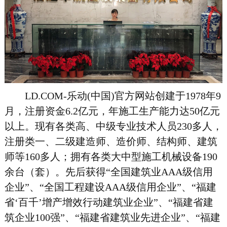
LD.COM-乐动(中国)官方网站创建于
1978
年
9
月，注册资金
6.2
亿元，年施工生产能力达
50
亿元
以上。现有各类高、中级专业技术人员
230
多人，
注册类一、二级建造师、造价师、结构师、建筑
师等
160
多人；拥有各类大中型施工机械设备
190
余台（套）。先后获得“全国建筑业
AAA
级信用
企业”、“全国工程建设
AAA
级信用企业”、“福建
省‘百千’增产增效行动建筑业企业”、“福建省建
筑企业
100
强”、“福建省建筑业先进企业”、“福建