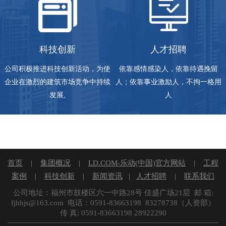
科技创新
人才招聘
公司积极推进科技创新活动，为使
依靠感情感染人，依靠待遇挽留
企业在激烈的建筑市场竞争中持续
人；依靠事业激励人，不拘一格用
发展,
人
首页
|
集团概况
|
LD.COM-乐动(中国)官方网站
|
工程
案例
|
科技创新
|
新闻资讯
|
人才招聘
|
联系我们
公司地址：福州市鼓楼区六一中路28号 佳盛广场21层 邮 箱:
fjhhjs@163.com 电话：0591-83663198 83278738（人资部）
传 真:
0591-83663198 28922290