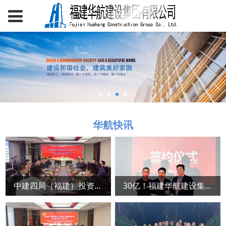
华航快讯
中建四局（福建）投资建设有限公司与福建华航建设集团成功签署战略合作框架协议
30亿！福建华航建设集团携手西安建工六建集团成功签约“南阳白河湾国际康养城项目”