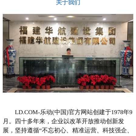
关于我们
LD.COM-乐动(中国)官方网站创建于
1978
年
9
月。四十多年来，企业以改革开放推动创新发
展，坚持遵循“不忘初心、精准运营、科技强企、